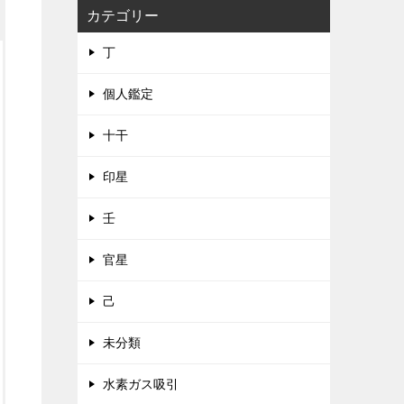
カテゴリー
丁
個人鑑定
十干
印星
壬
官星
己
未分類
水素ガス吸引