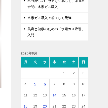
50代からの「サビない暮らし」家事の
合間に水素ガス吸入
水素ガス吸入で若々しく元気に
美容と健康のための「水素ガス吸引」
入門
2025年8月
月
火
水
木
金
土
日
1
2
3
4
5
6
7
8
9
10
11
12
13
14
15
16
17
18
19
20
21
22
23
24