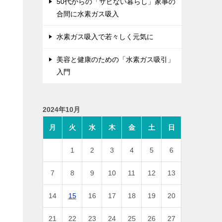
50代からの「サビない暮らし」家事の
合間に水素ガス吸入
水素ガス吸入で若々しく元気に
美容と健康のための「水素ガス吸引」
入門
2024年10月
月
火
水
木
金
土
日
1
2
3
4
5
6
7
8
9
10
11
12
13
14
15
16
17
18
19
20
21
22
23
24
25
26
27