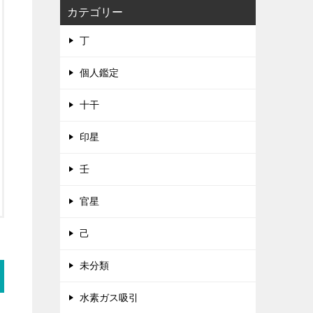
カテゴリー
丁
個人鑑定
十干
印星
壬
官星
己
未分類
水素ガス吸引