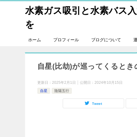
水素ガス吸引と水素バス入
を
ホーム
プロフィール
ブログについて
自星(比劫)が巡ってくると
更新日：
2025年2月1日
公開日：
2024年10月15日
自星
陰陽五行
Tweet